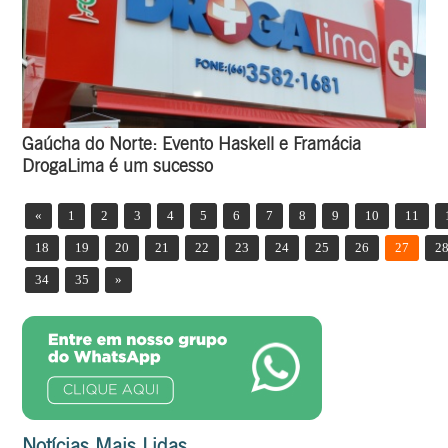
Gaúcha do Norte: Evento Haskell e Framácia
DrogaLima é um sucesso
«
1
2
3
4
5
6
7
8
9
10
11
18
19
20
21
22
23
24
25
26
27
2
34
35
»
Notícias Mais Lidas