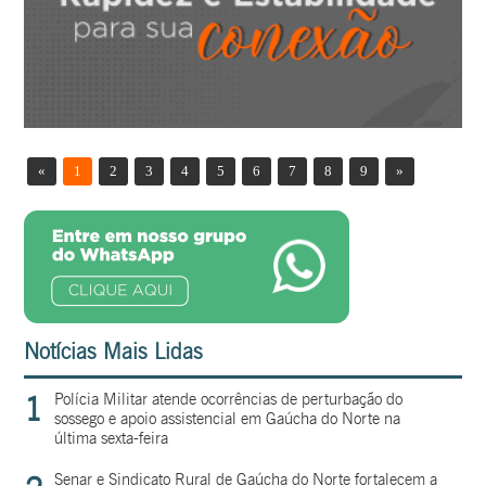
«
1
2
3
4
5
6
7
8
9
»
Notícias Mais Lidas
1
Polícia Militar atende ocorrências de perturbação do
sossego e apoio assistencial em Gaúcha do Norte na
última sexta-feira
Senar e Sindicato Rural de Gaúcha do Norte fortalecem a