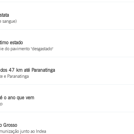
stata
e sangue)
timo estado
ie do pavimento "desgastado"
o dos 47 km até Paranatinga
e e Paranatinga
té o ano que vem
go
o Grosso
munização junto ao Indea