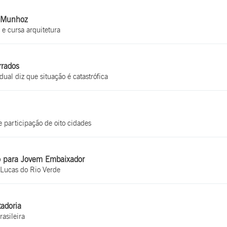
o Munhoz
e cursa arquitetura
rados
al diz que situação é catastrófica
 participação de oito cidades
o para Jovem Embaixador
Lucas do Rio Verde
adoria
asileira