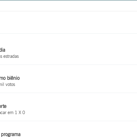
dia
s estradas
mo biênio
il votos
rte
acar em 1 X 0
e programa