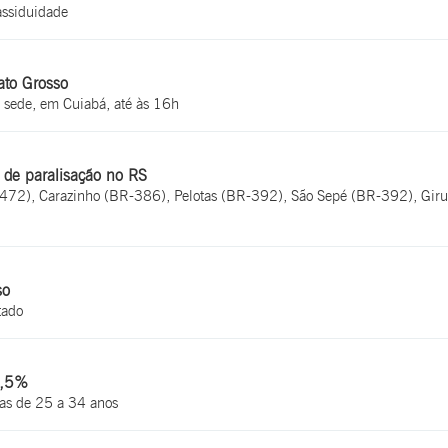
assiduidade
ato Grosso
 sede, em Cuiabá, até às 16h
 de paralisação no RS
72), Carazinho (BR-386), Pelotas (BR-392), São Sepé (BR-392), Giruá
so
tado
6,5%
as de 25 a 34 anos