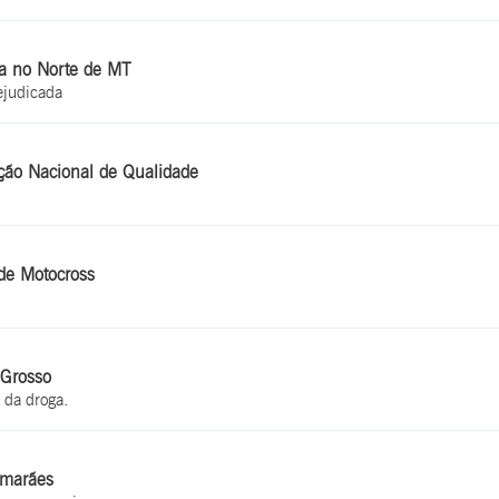
ja no Norte de MT
ejudicada
ação Nacional de Qualidade
 de Motocross
 Grosso
 da droga.
imarães